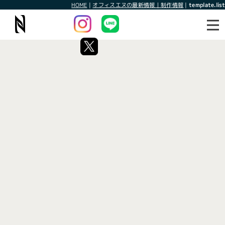
HOME
|
オフィスエヌの最新情報｜制作情報
|
template.list
最新情報
制作情報
タグ：はま寿司
[%article_list_start%]
[!% if (image.url!="") { %]
[!% } %]
[%article_date_notime_wa%]
[%title%]
[%lead%]