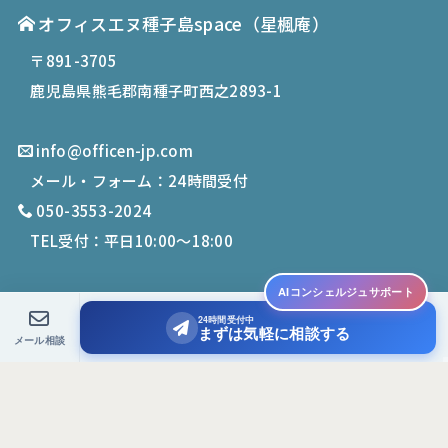
オフィスエヌ種子島space
（星楓庵）
〒891-3705
鹿児島県熊毛郡南種子町西之2893-1
info@officen-jp.com
メール・フォーム：24時間受付
050-3553-2024
TEL受付：平日10:00〜18:00
AIコンシェルジュサポート
24時間受付中
© 2019-
2026
Office N. All Rights Reserved.
まずは気軽に相談する
メール相談
PCサイトを表示する