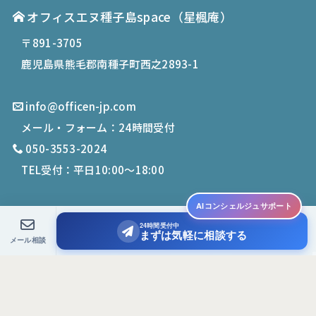
オフィスエヌ種子島space
（星楓庵）
〒891-3705
鹿児島県熊毛郡南種子町西之2893-1
info@officen-jp.com
メール・フォーム：24時間受付
050-3553-2024
TEL受付：平日10:00〜18:00
AIコンシェルジュサポート
24時間受付中
© 2019-
2026
Office N. All Rights Reserved.
まずは気軽に相談する
メール相談
PCサイトを表示する