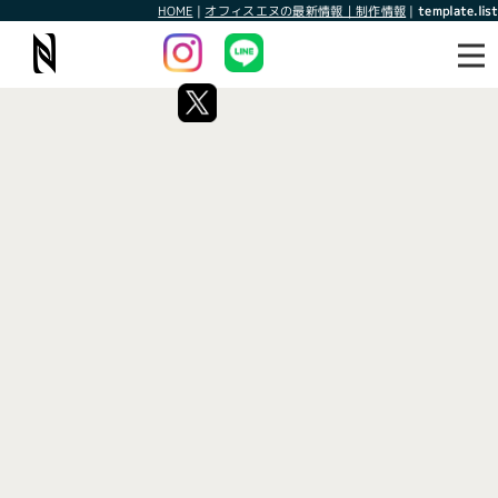
HOME
|
オフィスエヌの最新情報｜制作情報
|
template.list
最新情報
制作情報
タグ：ウェブ制作会社
[%article_list_start%]
[!% if (image.url!="") { %]
[!% } %]
[%article_date_notime_wa%]
[%title%]
[%lead%]