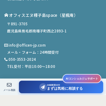
オフィスエヌ種子島space
（星楓庵）
〒891-3705
鹿児島県熊毛郡南種子町西之2893-1
info@officen-jp.com
メール・フォーム：24時間受付
050-3553-2024
TEL受付：平日10:00〜18:00
AIコンシェルジュサポート
24時間受付中
© 2019-
2026
Office N. All Rights Reserved.
まずは気軽に相談する
メール相談
PCサイトを表示する