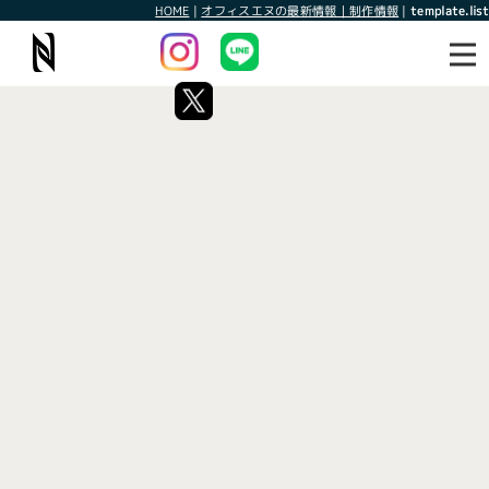
HOME
|
オフィスエヌの最新情報｜制作情報
|
template.list
最新情報
制作情報
タグ：エンベッドソーシャルジャ
パン
[%article_list_start%]
[!% if (image.url!="") { %]
[!% } %]
[%article_date_notime_wa%]
[%title%]