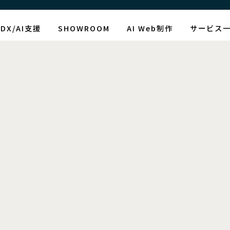
DX/AI支援
SHOWROOM
AI Web制作
サービス
制作情報
タグ：オトトル
[%article_date_notime_wa%]
[%title%]
[%lead%]
[%article_short_50%]