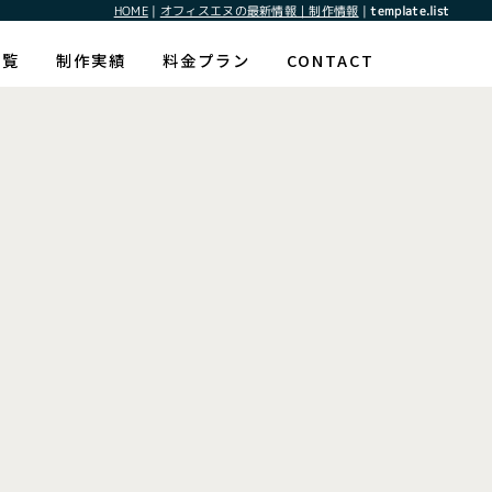
HOME
|
オフィスエヌの最新情報｜制作情報
|
template.list
一覧
制作実績
料金プラン
CONTACT