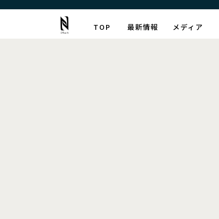
TOP
最新情報
メディア
最新情報
[%article_list_start%]
[!% if (image.url!="") { %]
[!% } %]