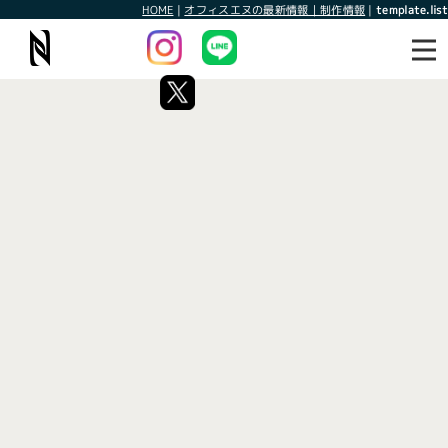
HOME
|
オフィスエヌの最新情報｜制作情報
|
template.list
最新情報
制作情報
タグ：オフィスエヌインボイス
[%article_list_start%]
[!% if (image.url!="") { %]
[!% } %]
[%article_date_notime_wa%]
[%title%]
[%lead%]