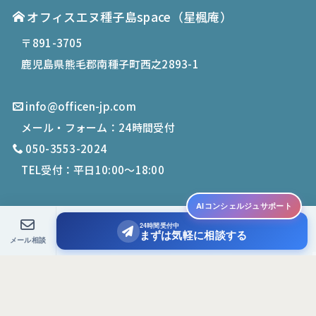
オフィスエヌ種子島space
（星楓庵）
〒891-3705
鹿児島県熊毛郡南種子町西之2893-1
info@officen-jp.com
メール・フォーム：24時間受付
050-3553-2024
TEL受付：平日10:00〜18:00
AIコンシェルジュサポート
24時間受付中
© 2019-
2026
Office N. All Rights Reserved.
まずは気軽に相談する
メール相談
PCサイトを表示する