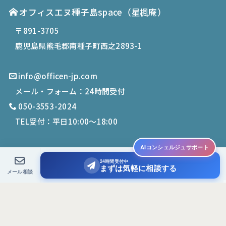
オフィスエヌ種子島space
（星楓庵）
〒891-3705
鹿児島県熊毛郡南種子町西之2893-1
info@officen-jp.com
メール・フォーム：24時間受付
050-3553-2024
TEL受付：平日10:00〜18:00
AIコンシェルジュサポート
24時間受付中
© 2019-
2026
Office N. All Rights Reserved.
まずは気軽に相談する
メール相談
PCサイトを表示する