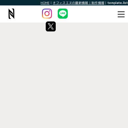
HOME
|
オフィスエヌの最新情報｜制作情報
|
template.list
最新情報
制作情報
タグ：サブスク
[%article_list_start%]
[!% if (image.url!="") { %]
[!% } %]
[%article_date_notime_wa%]
[%title%]
[%lead%]