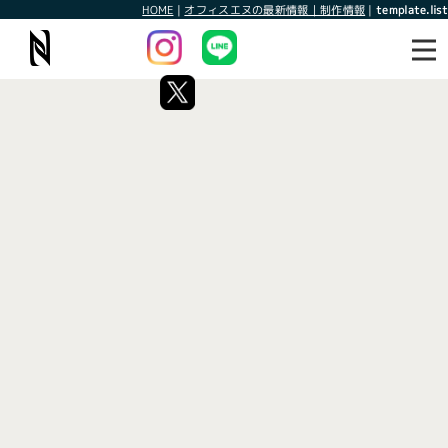
HOME
|
オフィスエヌの最新情報｜制作情報
|
template.list
最新情報
制作情報
タグ：セーブザチルドレン
[%article_list_start%]
[!% if (image.url!="") { %]
[!% } %]
[%article_date_notime_wa%]
[%title%]
[%lead%]