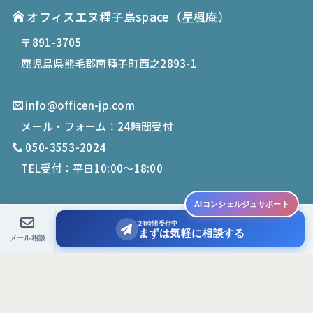
オフィスエヌ種子島space
（星楓庵）
〒891-3705
鹿児島県熊毛郡南種子町西之2893-1
info@officen-jp.com
メール・フォーム：24時間受付
050-3553-2024
TEL受付：平日10:00〜18:00
AIコンシェルジュサポート
24時間受付中
© 2019-
2026
Office N. All Rights Reserved.
まずは気軽に相談する
メール相談
PCサイトを表示する