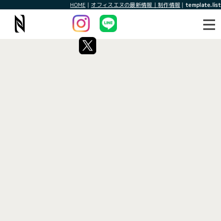
HOME
|
オフィスエヌの最新情報｜制作情報
|
template.list
最新情報
制作情報
タグ：チラシデザイン制作
[%article_list_start%]
[!% if (image.url!="") { %]
[!% } %]
[%article_date_notime_wa%]
[%title%]
[%lead%]