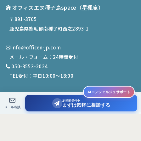
オフィスエヌ種子島space
（星楓庵）
〒891-3705
鹿児島県熊毛郡南種子町西之2893-1
info@officen-jp.com
メール・フォーム：24時間受付
050-3553-2024
TEL受付：平日10:00〜18:00
AIコンシェルジュサポート
24時間受付中
© 2019-
2026
Office N. All Rights Reserved.
まずは気軽に相談する
メール相談
PCサイトを表示する