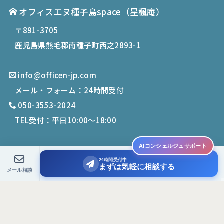
オフィスエヌ種子島space
（星楓庵）
〒891-3705
鹿児島県熊毛郡南種子町西之2893-1
info@officen-jp.com
メール・フォーム：24時間受付
050-3553-2024
TEL受付：平日10:00〜18:00
AIコンシェルジュサポート
24時間受付中
© 2019-
2026
Office N. All Rights Reserved.
まずは気軽に相談する
メール相談
PCサイトを表示する