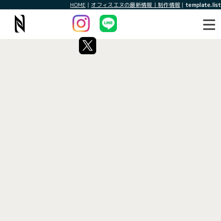
HOME
|
オフィスエヌの最新情報｜制作情報
|
template.list
最新情報
制作情報
タグ：チラシ
[%article_list_start%]
[!% if (image.url!="") { %]
[!% } %]
[%article_date_notime_wa%]
[%title%]
[%lead%]