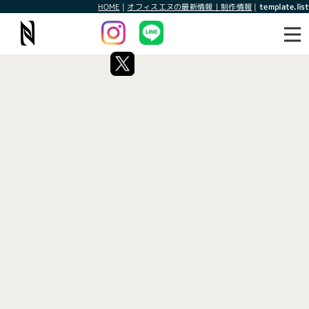
HOME
|
オフィスエヌの最新情報｜制作情報
|
template.list
最新情報
制作情報
タグ：ディナー
[%article_list_start%]
[!% if (image.url!="") { %]
[!% } %]
[%article_date_notime_wa%]
[%title%]
[%lead%]