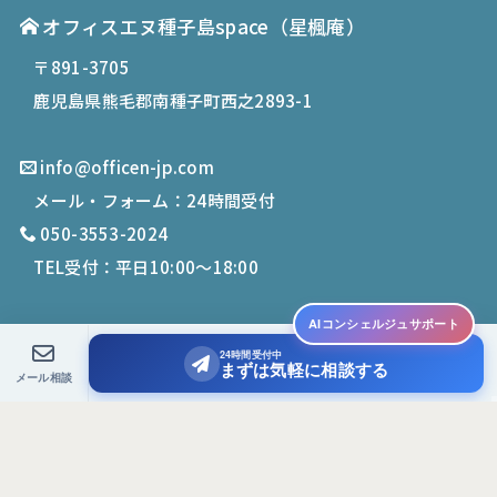
オフィスエヌ種子島space
（星楓庵）
〒891-3705
鹿児島県熊毛郡南種子町西之2893-1
info@officen-jp.com
メール・フォーム：24時間受付
050-3553-2024
TEL受付：平日10:00〜18:00
AIコンシェルジュサポート
24時間受付中
© 2019-
2026
Office N. All Rights Reserved.
まずは気軽に相談する
メール相談
PCサイトを表示する