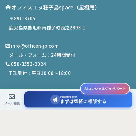
オフィスエヌ種子島space
（星楓庵）
〒891-3705
鹿児島県熊毛郡南種子町西之2893-1
info@officen-jp.com
メール・フォーム：24時間受付
050-3553-2024
TEL受付：平日10:00〜18:00
AIコンシェルジュサポート
24時間受付中
© 2019-
2026
Office N. All Rights Reserved.
まずは気軽に相談する
メール相談
PCサイトを表示する