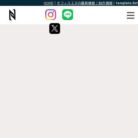
HOME
|
オフィスエヌの最新情報｜制作情報
|
template.list
最新情報
制作情報
タグ：デリバリー
[%article_list_start%]
[!% if (image.url!="") { %]
[!% } %]
[%article_date_notime_wa%]
[%title%]
[%lead%]