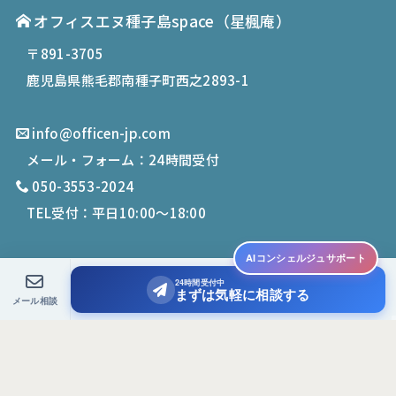
オフィスエヌ種子島space
（星楓庵）
〒891-3705
鹿児島県熊毛郡南種子町西之2893-1
info@officen-jp.com
メール・フォーム：24時間受付
050-3553-2024
TEL受付：平日10:00〜18:00
AIコンシェルジュサポート
24時間受付中
© 2019-
2026
Office N. All Rights Reserved.
まずは気軽に相談する
メール相談
PCサイトを表示する