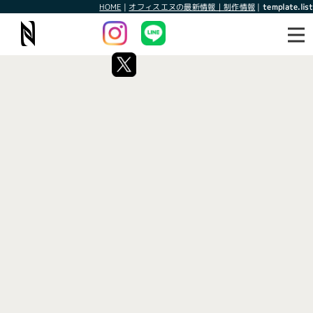
HOME
|
オフィスエヌの最新情報｜制作情報
|
template.list
最新情報
制作情報
タグ：ピザ宅配
[%article_list_start%]
[!% if (image.url!="") { %]
[!% } %]
[%article_date_notime_wa%]
[%title%]
[%lead%]