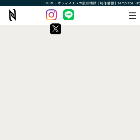
HOME
|
オフィスエヌの最新情報｜制作情報
|
template.list
最新情報
制作情報
タグ：ロゴデザイン
[%article_list_start%]
[!% if (image.url!="") { %]
[!% } %]
[%article_date_notime_wa%]
[%title%]
[%lead%]