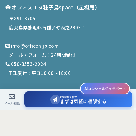
オフィスエヌ種子島space
（星楓庵）
〒891-3705
鹿児島県熊毛郡南種子町西之2893-1
info@officen-jp.com
メール・フォーム：24時間受付
050-3553-2024
TEL受付：平日10:00〜18:00
AIコンシェルジュサポート
24時間受付中
© 2019-
2026
Office N. All Rights Reserved.
まずは気軽に相談する
メール相談
PCサイトを表示する