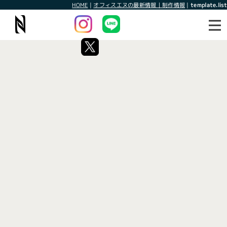
HOME
|
オフィスエヌの最新情報｜制作情報
|
template.list
最新情報
制作情報
タグ：便利グッズ
[%article_list_start%]
[!% if (image.url!="") { %]
[!% } %]
[%article_date_notime_wa%]
[%title%]
[%lead%]