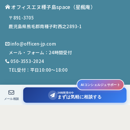
オフィスエヌ種子島space
（星楓庵）
〒891-3705
鹿児島県熊毛郡南種子町西之2893-1
info@officen-jp.com
メール・フォーム：24時間受付
050-3553-2024
TEL受付：平日10:00〜18:00
AIコンシェルジュサポート
24時間受付中
© 2019-
2026
Office N. All Rights Reserved.
まずは気軽に相談する
メール相談
PCサイトを表示する