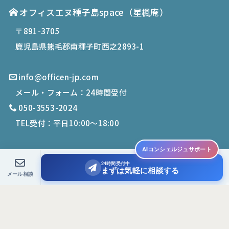
オフィスエヌ種子島space
（星楓庵）
〒891-3705
鹿児島県熊毛郡南種子町西之2893-1
info@officen-jp.com
メール・フォーム：24時間受付
050-3553-2024
TEL受付：平日10:00〜18:00
AIコンシェルジュサポート
24時間受付中
© 2019-
2026
Office N. All Rights Reserved.
まずは気軽に相談する
メール相談
PCサイトを表示する