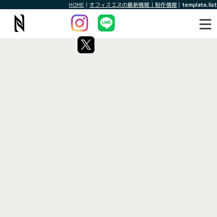
HOME
|
オフィスエヌの最新情報｜制作情報
|
template.list
最新情報
制作情報
タグ：営業日
[%article_list_start%]
[!% if (image.url!="") { %]
[!% } %]
[%article_date_notime_wa%]
[%title%]
[%lead%]