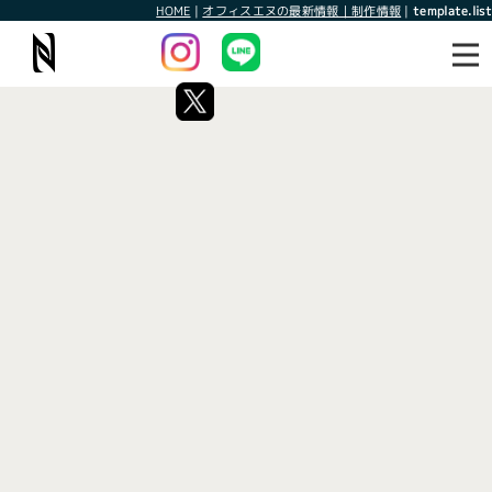
HOME
|
オフィスエヌの最新情報｜制作情報
|
template.list
最新情報
制作情報
タグ：星味
[%article_list_start%]
[!% if (image.url!="") { %]
[!% } %]
[%article_date_notime_wa%]
[%title%]
[%lead%]