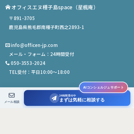
オフィスエヌ種子島space
（星楓庵）
〒891-3705
鹿児島県熊毛郡南種子町西之2893-1
info@officen-jp.com
メール・フォーム：24時間受付
050-3553-2024
TEL受付：平日10:00〜18:00
AIコンシェルジュサポート
24時間受付中
© 2019-
2026
Office N. All Rights Reserved.
まずは気軽に相談する
メール相談
PCサイトを表示する