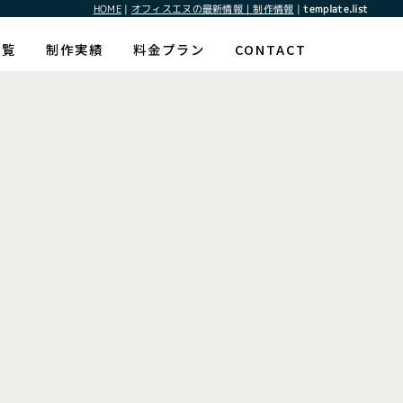
HOME
|
オフィスエヌの最新情報｜制作情報
|
template.list
一覧
制作実績
料金プラン
CONTACT
ウト