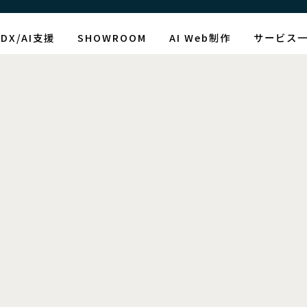
DX/AI支援
SHOWROOM
AI Web制作
サービス
制作情報
グ：板前寿司テイクア
[%article_date_notime_wa%]
[%title%]
[%lead%]
[%article_short_50%]