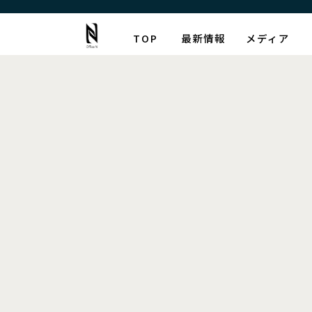
TOP
最新情報
メディア
最新情報
タ
[%article_list_start%]
[!% if (image.url!="") { %]
[!% } %]