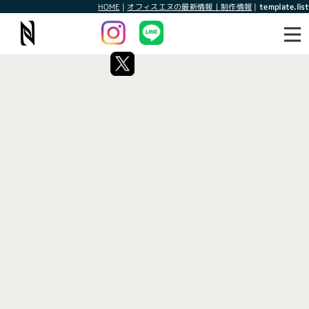
HOME
|
オフィスエヌの最新情報｜制作情報
|
template.list
最新情報
制作情報
タグ：柏市
[%article_list_start%]
[!% if (image.url!="") { %]
[!% } %]
[%article_date_notime_wa%]
[%title%]
[%lead%]