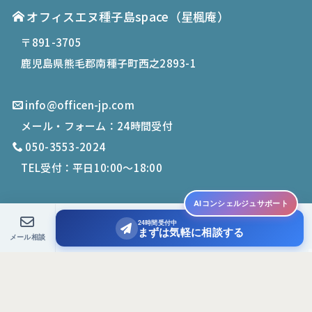
オフィスエヌ種子島space
（星楓庵）
〒891-3705
鹿児島県熊毛郡南種子町西之2893-1
info@officen-jp.com
メール・フォーム：24時間受付
050-3553-2024
TEL受付：平日10:00〜18:00
AIコンシェルジュサポート
24時間受付中
© 2019-
2026
Office N. All Rights Reserved.
まずは気軽に相談する
メール相談
PCサイトを表示する