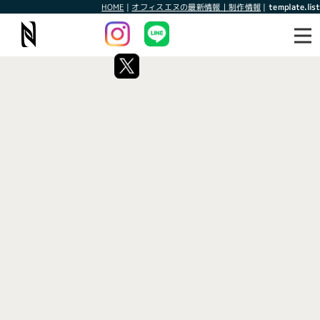
HOME
|
オフィスエヌの最新情報｜制作情報
|
template.list
最新情報
制作情報
タグ：注文キャンセル
[%article_list_start%]
[!% if (image.url!="") { %]
[!% } %]
[%article_date_notime_wa%]
[%title%]
[%lead%]