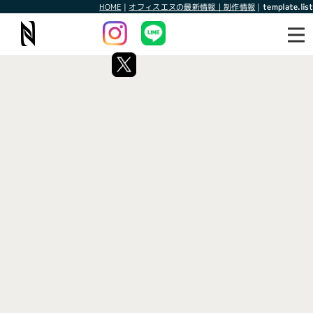
HOME
|
オフィスエヌの最新情報｜制作情報
|
template.list
最新情報
制作情報
タグ：焼津
[%article_list_start%]
[!% if (image.url!="") { %]
[!% } %]
[%article_date_notime_wa%]
[%title%]
[%lead%]