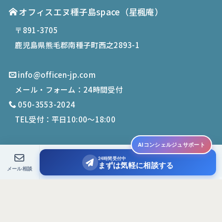
オフィスエヌ種子島space
（星楓庵）
〒891-3705
鹿児島県熊毛郡南種子町西之2893-1
info@officen-jp.com
メール・フォーム：24時間受付
050-3553-2024
TEL受付：平日10:00〜18:00
AIコンシェルジュサポート
24時間受付中
© 2019-
2026
Office N. All Rights Reserved.
まずは気軽に相談する
メール相談
PCサイトを表示する