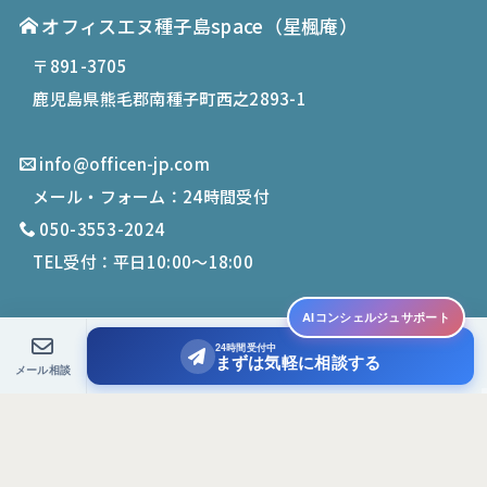
オフィスエヌ種子島space
（星楓庵）
〒891-3705
鹿児島県熊毛郡南種子町西之2893-1
info@officen-jp.com
メール・フォーム：24時間受付
050-3553-2024
TEL受付：平日10:00〜18:00
AIコンシェルジュサポート
24時間受付中
© 2019-
2026
Office N. All Rights Reserved.
まずは気軽に相談する
メール相談
PCサイトを表示する