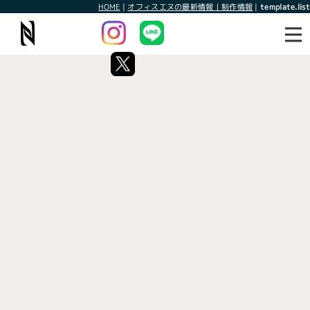
HOME
|
オフィスエヌの最新情報｜制作情報
|
template.list
最新情報
制作情報
タグ：紹介されました
[%article_list_start%]
[!% if (image.url!="") { %]
[!% } %]
[%article_date_notime_wa%]
[%title%]
[%lead%]