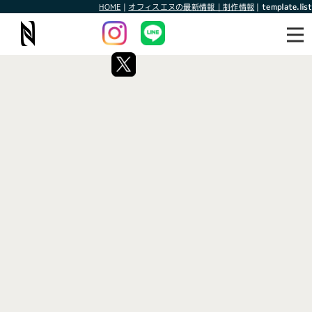
HOME
|
オフィスエヌの最新情報｜制作情報
|
template.list
最新情報
制作情報
タグ：茨城のホームページ制作会
社
[%article_list_start%]
[!% if (image.url!="") { %]
[!% } %]
[%article_date_notime_wa%]
[%title%]