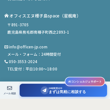
オフィスエヌ種子島space
（星楓庵）
〒891-3705
鹿児島県熊毛郡南種子町西之2893-1
info@officen-jp.com
メール・フォーム：24時間受付
050-3553-2024
TEL受付：平日10:00〜18:00
AIコンシェルジュサポート
24時間受付中
© 2019-
2026
Office N. All Rights Reserved.
まずは気軽に相談する
メール相談
PCサイトを表示する