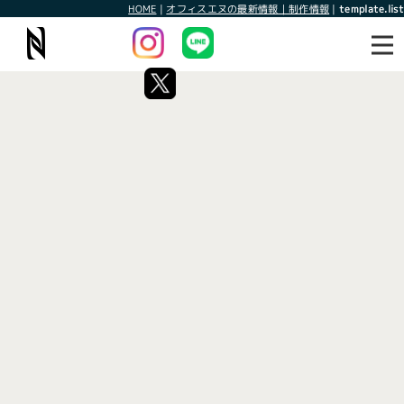
HOME
|
オフィスエヌの最新情報｜制作情報
|
template.list
最新情報
制作情報
タグ：２０２５年
[%article_list_start%]
[!% if (image.url!="") { %]
[!% } %]
[%article_date_notime_wa%]
[%title%]
[%lead%]