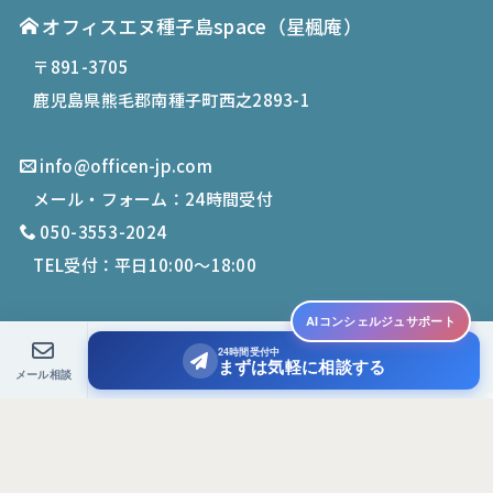
オフィスエヌ種子島space
（星楓庵）
〒891-3705
鹿児島県熊毛郡南種子町西之2893-1
info@officen-jp.com
メール・フォーム：24時間受付
050-3553-2024
TEL受付：平日10:00〜18:00
AIコンシェルジュサポート
24時間受付中
© 2019-
2026
Office N. All Rights Reserved.
まずは気軽に相談する
メール相談
PCサイトを表示する