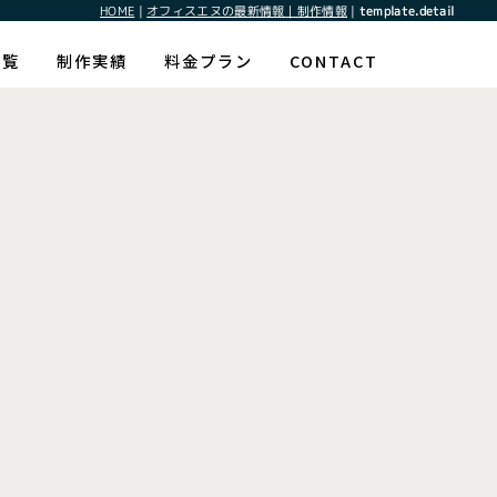
HOME
|
オフィスエヌの最新情報｜制作情報
|
template.detail
一覧
制作実績
料金プラン
CONTACT
[%article_date_notime_wa%]