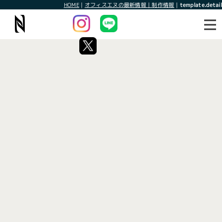
HOME
|
オフィスエヌの最新情報｜制作情報
|
template.detail
最新情報
制作情報
最新情報
[%title%]
[%article_date_notime_wa%]
[%lead%]
[%list_start%]