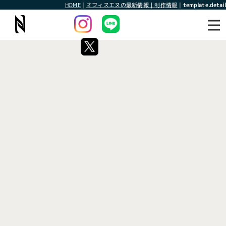
HOME
|
オフィスエヌの最新情報｜制作情報
|
template.detail
最新情報
制作情報
最新情報
[%title%]
[%article_date_notime_wa%]
[%lead%]
[%list_start%]