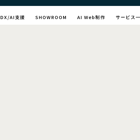
DX/AI支援
SHOWROOM
AI Web制作
サービス
制作情報
タグ：NHKニュース
[%article_date_notime_wa%]
[%title%]
[%lead%]
[%article_short_50%]