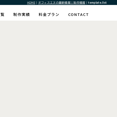
HOME
|
オフィスエヌの最新情報｜制作情報
|
template.list
一覧
制作実績
料金プラン
CONTACT