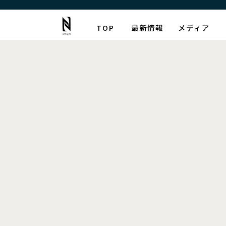
TOP
最新情報
メディア
最新情報
[%article_list_start%]
[!% if (image.url!="") { %]
[!% } %]