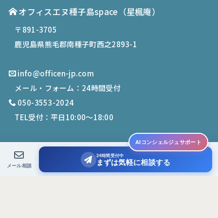
オフィスエヌ種子島space
（星楓庵）
〒891-3705
鹿児島県熊毛郡南種子町西之2893-1
info@officen-jp.com
メール・フォーム：24時間受付
050-3553-2024
TEL受付：平日10:00〜18:00
AIコンシェルジュサポート
24時間受付中
© 2019-
2026
Office N. All Rights Reserved.
まずは気軽に相談する
メール相談
PCサイトを表示する