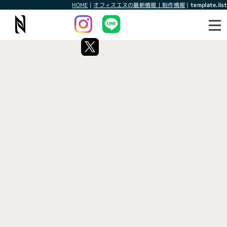
HOME
|
オフィスエヌの最新情報｜制作情報
|
template.list
最新情報
制作情報
タグ：WEBデザイン制作事務所
[%article_list_start%]
[!% if (image.url!="") { %]
[!% } %]
[%article_date_notime_wa%]
[%title%]
[%lead%]