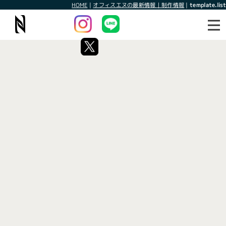
HOME
|
オフィスエヌの最新情報｜制作情報
|
template.list
最新情報
制作情報
タグ：Windows10のサポート終
了
[%article_list_start%]
[!% if (image.url!="") { %]
[!% } %]
[%article_date_notime_wa%]
[%title%]