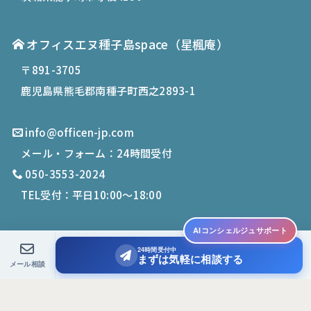
オフィスエヌ種子島space
（星楓庵）
〒891-3705
鹿児島県熊毛郡南種子町西之2893-1
info@officen-jp.com
メール・フォーム：24時間受付
050-3553-2024
TEL受付：平日10:00〜18:00
AIコンシェルジュサポート
24時間受付中
© 2019-
2026
Office N. All Rights Reserved.
まずは気軽に相談する
メール相談
PCサイトを表示する