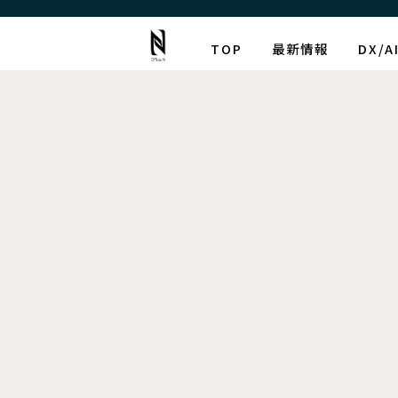
TOP
最新情報
DX/
最新情報
タ
[%article_list_start%]
[!% if (image.url!="") { %]
[!% } %]