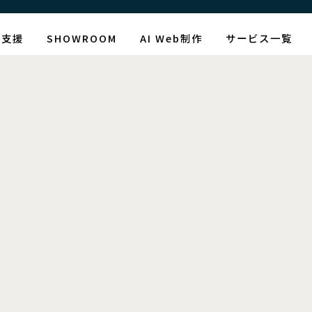
AI支援
SHOWROOM
AI Web制作
サービス一覧
制作情報
グ：コンバージョン
[%article_date_notime_wa%]
[%title%]
[%lead%]
[%article_short_50%]