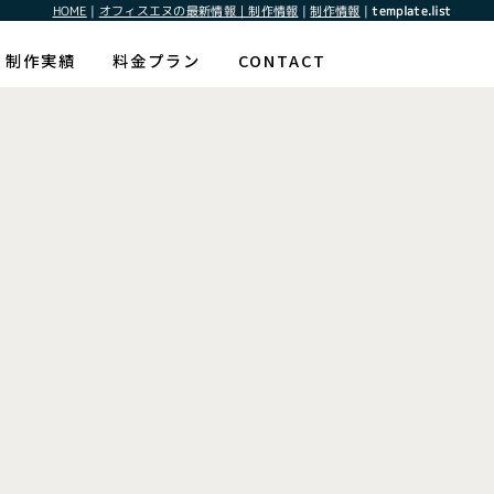
HOME
|
オフィスエヌの最新情報｜制作情報
|
制作情報
|
template.list
制作実績
料金プラン
CONTACT
改善