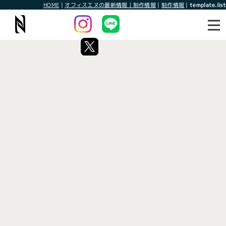
HOME
|
オフィスエヌの最新情報｜制作情報
|
制作情報
|
template.list
最新情報
制作情報
タグ：SEO最適化
[%article_list_start%]
[!% if (image.url!="") { %]
[!% } %]
[%article_date_notime_wa%]
[%title%]
[%lead%]