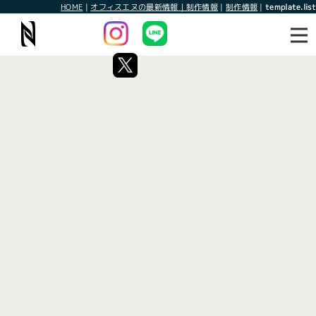
HOME
|
オフィスエヌの最新情報｜制作情報
|
制作情報
|
template.list
最新情報
制作情報
タグ：hp作成企業
[%article_list_start%]
[!% if (image.url!="") { %]
[!% } %]
[%article_date_notime_wa%]
[%title%]
[%lead%]