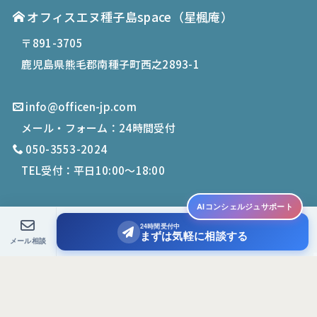
オフィスエヌ種子島space
（星楓庵）
〒891-3705
鹿児島県熊毛郡南種子町西之2893-1
info@officen-jp.com
メール・フォーム：24時間受付
050-3553-2024
TEL受付：平日10:00〜18:00
AIコンシェルジュサポート
24時間受付中
© 2019-
2026
Office N. All Rights Reserved.
まずは気軽に相談する
メール相談
PCサイトを表示する